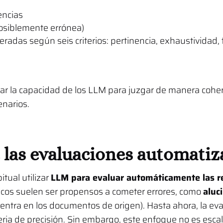
encias
osiblemente errónea)
eradas según seis criterios: pertinencia, exhaustividad, f
ar la capacidad de los LLM para juzgar de manera coher
enarios.
e las evaluaciones automati
tual utilizar
LLM para evaluar automáticamente las r
cos suelen ser propensos a cometer errores, como
aluc
entra en los documentos de origen). Hasta ahora, la e
eria de precisión. Sin embargo, este enfoque no es esca