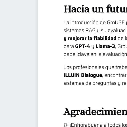
Hacia un futu
La introducción de GroUSE 
sistemas RAG y su evaluació
y mejorar la fiabilidad
de l
para
GPT-4
y
Llama-3
, Gro
papel clave en la evaluació
Los profesionales que trab
ILLUIN Dialogue
, encontra
sistemas de preguntas y r
Agradecimien
👏 ¡Enhorabuena a todos lo