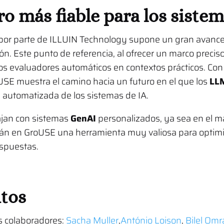
ro más fiable para los siste
por parte de ILLUIN Technology supone un gran avance 
n. Este punto de referencia, al ofrecer un marco precis
os evaluadores automáticos en contextos prácticos. Co
USE muestra el camino hacia un futuro en el que los
LL
n automatizada de los sistemas de IA.
ajan con sistemas
GenAI
personalizados, ya sea en el 
rán en GroUSE una herramienta muy valiosa para optimiz
espuestas.
tos
s colaboradores:
Sacha Muller
,
António Loison
,
Bilel Omr