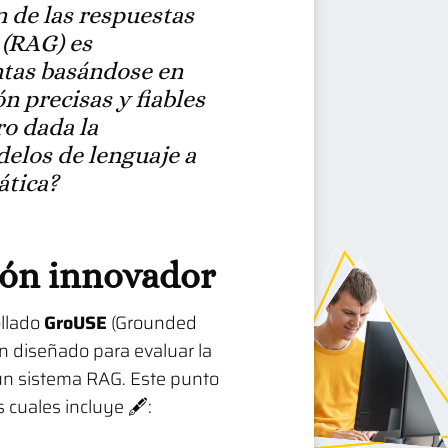
ón de las respuestas
 (RAG) es
ntas basándose en
 precisas y fiables
ro dada la
delos de lenguaje a
ática?
ión innovador
llado
GroUSE
(Grounded
 diseñado para evaluar la
 un sistema RAG. Este punto
 cuales incluye 🖋️: