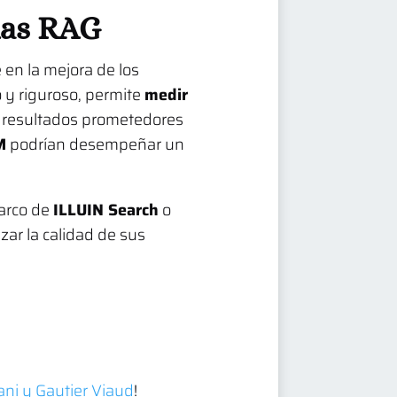
mas RAG
en la mejora de los
o y riguroso, permite
medir
n resultados prometedores
M
podrían desempeñar un
marco de
ILLUIN Search
o
ar la calidad de sus
ani y
Gautier Viaud
!