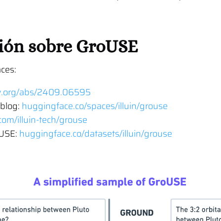
ión sobre GroUSE
aces:
iv.org/abs/2409.06595
 blog:
huggingface.co/spaces/illuin/grouse
com/illuin-tech/grouse
oUSE:
huggingface.co/datasets/illuin/grouse